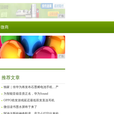
广告
微商
广告
推荐文章
独家｜传华为将发布石墨烯电池手机，产
为智能音箱音质正名，华为Sound
OPPO抢发游戏延迟最低双发直连耳机
微信读书墨水屏终于来了
阿迪达斯的神奇鞋底，是怎么打印出来的