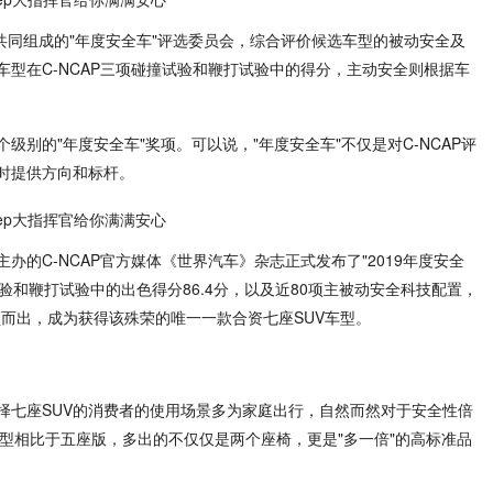
志共同组成的"年度安全车"评选委员会，综合评价候选车型的被动安全及
型在C-NCAP三项碰撞试验和鞭打试验中的得分，主动安全则根据车
别的"年度安全车"奖项。可以说，"年度安全车"不仅是对C-NCAP评
时提供方向和标杆。
的C-NCAP官方媒体《世界汽车》杂志正式发布了"2019年度安全
试验和鞭打试验中的出色得分86.4分，以及近80项主被动安全科技配置，
脱颖而出，成为获得该殊荣的唯一一款合资七座SUV车型。
择七座SUV的消费者的使用场景多为家庭出行，自然而然对于安全性倍
车型相比于五座版，多出的不仅仅是两个座椅，更是"多一倍"的高标准品