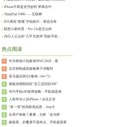
iPhone不再是灵丹妙药 苹果在中
ThinkPad T490——互联网
IOS系统“新规”开始执行，谁也没有
联想小新科普：Pro 13s是怎么样
内行人公认的“几乎无差评”四款手机，
热点阅读
中兴将按计划参加MWC2020，展
北京研制成高效银离子消毒剂
亚马逊运营QA集锦（64-73）
搜狐张朝阳回应“员工迟到扣500”
华为手机eID使用攻略：手机就是身
人前华为人后iPhone！从任正非
“多一倍”的高标准品质，Jeep大
从用户体验 5 要素，分析「盒马鲜
曲面屏，折叠屏不是终点，手机弧形屏