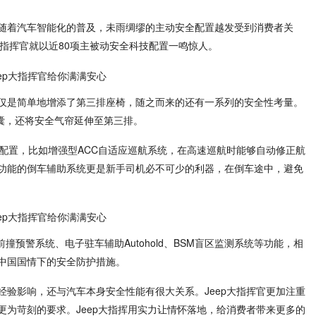
随着汽车智能化的普及，未雨绸缪的主动安全配置越发受到消费者关
ep大指挥官就以近80项主被动安全科技配置一鸣惊人。
仅仅是简单地增添了第三排座椅，随之而来的还有一系列的安全性考量。
气囊，还将安全气帘延伸至第三排。
技配置，比如增强型ACC自适应巡航系统，在高速巡航时能够自动修正航
功能的倒车辅助系统更是新手司机必不可少的利器，在倒车途中，避免
前撞预警系统、电子驻车辅助Autohold、BSM盲区监测系统等功能，相
中国国情下的安全防护措施。
经验影响，还与汽车本身安全性能有很大关系。Jeep大指挥官更加注重
更为苛刻的要求。Jeep大指挥用实力让情怀落地，给消费者带来更多的