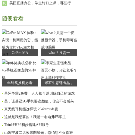
美团直播办公，学生钉钉上课，哪些行
随便看看
GoPro MA
what？只需一
年终奖换机必看
米家生态链出品，
星际争霸2免费—人人都可以训练自己的游戏
美，诺基亚5G手机要这颜值，你会不会感兴
真无线耳机能这样玩？​Wearbuds竟
这就是我想要的！我是一名哈弗F5车主
ThinkPHP6初步搭建API服务
山姆宁波二店效果图曝光，恐怕想不火都难