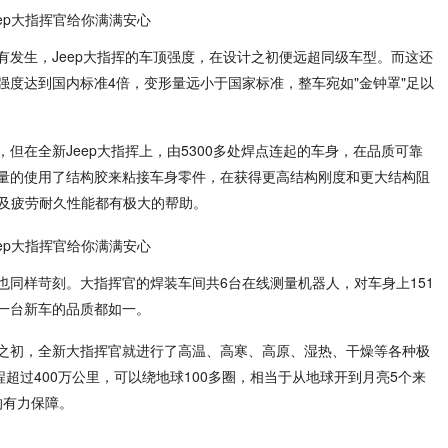
有发生，Jeep大指挥的车顶强度，在设计之初便远超同级车型。而这还
强度达到国内标准4倍，变形量远小于国家标准，整车宛如"金钟罩"足以
但在全新Jeep大指挥上，由5300多处焊点连起的车身，在品质可靠
量的使用了结构胶来粘接车身零件，在获得更高结构刚度和更大结构阻
以及疲劳耐久性能都有极大的帮助。
也同样苛刻。大指挥官的焊装车间共6台在线测量机器人，对车身上151
一台新车的品质都如一。
之初，全新大指挥官就进行了高温、高寒、高原、湿热、干燥等各种极
程超过400万公里，可以绕地球100多圈，相当于从地球开到月亮5个来
的有力保障。