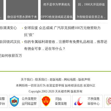
，
微信读书墨水屏终于来
OPPO抢发游戏延迟最低
为智能音箱音质正名，
？
了
双发直连耳机，竟然不
华为Sound X旦用难回，
给你满满安心
全球应援 众志成城 广汽菲克捐赠100万元物资助力
是华为苹果抢先
1900大洋花得值
抗“疫”
捐款回馈武汉抗
你的专属福利请签收，注册即有免费礼品相送，推荐还
有佣金可拿，还在等什么？
是如何收获百万
关于我们
-
联系我们
-
老版地图
-
网站地图
-
版权声明
本网拒绝一切非法行为 欢迎监督举报 如有错误信息 欢迎纠正
Copyright 2002-2020
天长都市网
版权所有