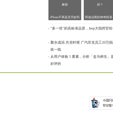
iPhone不再是灵丹妙药
阿迪达斯的神奇鞋底
苹果在中国遇到空前麻
是怎么打印出来的
“多一倍”的高标准品质，Jeep大指挥官
烦
聚水成涓 共克时艰 广汽菲克员工20万
疫一线
从用户体验 5 要素，分析「盒马鲜生」
好评的