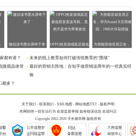
，
微信读书墨水屏终于来
OPPO抢发游戏延迟最低
为智能音箱音质正名，
？
了
双发直连耳机，竟然不
华为Sound X旦用难回，
买家都有谁？
未来的线上教育如何打破传统教育的“围墙”
是华为苹果抢先
1900大洋花得值
挑战微观晶体管
最好的营销主阵地：在知乎做营销这两年的一些真实经
验
5G都多？
关于我们
-
联系我们
-
XML地图
-
网站地图
TXT
-
版权声明
本网拒绝一切非法行为 欢迎监督举报 如有错误信息 欢迎纠正
Copyright 2002-2020
天长都市网
版权所有