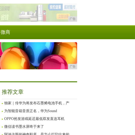
广告
微商
广告
推荐文章
独家｜传华为将发布石墨烯电池手机，产
为智能音箱音质正名，华为Sound
OPPO抢发游戏延迟最低双发直连耳机
微信读书墨水屏终于来了
阿迪达斯的神奇鞋底，是怎么打印出来的