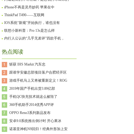
iPhone不再是灵丹妙药 苹果在中
ThinkPad T490——互联网
IOS系统“新规”开始执行，谁也没有
联想小新科普：Pro 13s是怎么样
内行人公认的“几乎无差评”四款手机，
热点阅读
斩获 IHS Markit 汽车忠
跟谁学安徽总部项目落户合肥经开区
游戏手机马上又将被重新定义！ROG
2019年国产手机出货3.89亿部
手机QC快充技术就这么被毁了
360手机助手2014优秀APP评
OPPO Reno3系列新品发布
安卓9.0系统推出倒计时 开心果冰
诺基亚神机N9回归！经典外形加上安