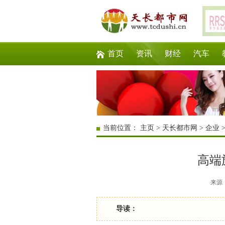
首页
资讯
财经
汽车
当前位置：
主页
>
天长都市网
>
企业
高端
来源：互
导读：