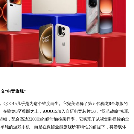
定义“电竞旗舰”
，iQOO15几乎是为这个维度而生。它完美诠释了第五代骁龙8至尊版的
骁龙8至尊版之上，iQOO15加入自研电竞芯片Q3，“双芯战略”实现
帧，配合高达3200Hz的瞬时触控采样率，它实现了从视觉到操控的全
并非单纯的游戏手机，而是在保留全能旗舰所有特性的前提下，将游戏体