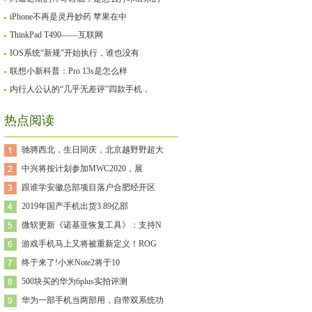
iPhone不再是灵丹妙药 苹果在中
ThinkPad T490——互联网
IOS系统“新规”开始执行，谁也没有
联想小新科普：Pro 13s是怎么样
内行人公认的“几乎无差评”四款手机，
热点阅读
驰骋西北，生日同庆，北京越野野超大
中兴将按计划参加MWC2020，展
跟谁学安徽总部项目落户合肥经开区
2019年国产手机出货3.89亿部
微软更新《诺基亚恢复工具》：支持N
游戏手机马上又将被重新定义！ROG
终于来了!小米Note2将于10
500块买的华为6plus实拍评测
华为一部手机当两部用，自带双系统功