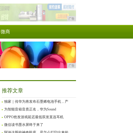
广告
微商
广告
推荐文章
独家｜传华为将发布石墨烯电池手机，产
为智能音箱音质正名，华为Sound
OPPO抢发游戏延迟最低双发直连耳机
微信读书墨水屏终于来了
阿迪达斯的神奇鞋底，是怎么打印出来的