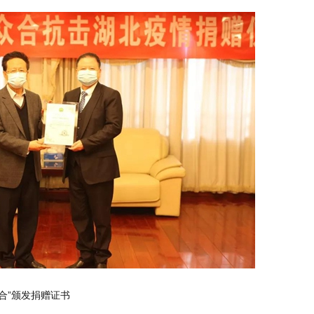
合”颁发捐赠证书