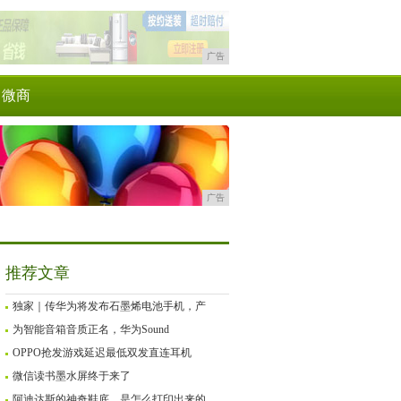
广告
微商
广告
推荐文章
独家｜传华为将发布石墨烯电池手机，产
为智能音箱音质正名，华为Sound
OPPO抢发游戏延迟最低双发直连耳机
微信读书墨水屏终于来了
阿迪达斯的神奇鞋底，是怎么打印出来的