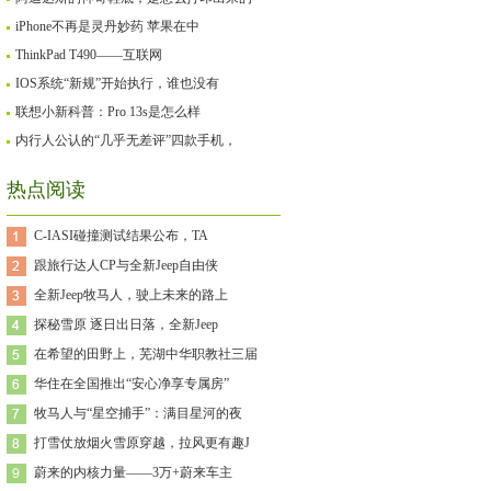
iPhone不再是灵丹妙药 苹果在中
ThinkPad T490——互联网
IOS系统“新规”开始执行，谁也没有
联想小新科普：Pro 13s是怎么样
内行人公认的“几乎无差评”四款手机，
热点阅读
C-IASI碰撞测试结果公布，TA
跟旅行达人CP与全新Jeep自由侠
全新Jeep牧马人，驶上未来的路上
探秘雪原 逐日出日落，全新Jeep
在希望的田野上，芜湖中华职教社三届
华住在全国推出“安心净享专属房”
牧马人与“星空捕手”：满目星河的夜
打雪仗放烟火雪原穿越，拉风更有趣J
蔚来的内核力量——3万+蔚来车主