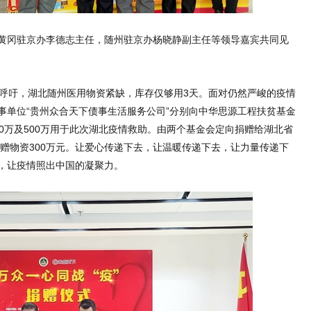
黄冈驻京办李德志主任，随州驻京办杨晓静副主任等领导嘉宾共同见
会呼吁，湖北随州医用物资紧缺，库存仅够用3天。面对仍然严峻的疫情
事单位“贵州众合天下债事生活服务公司”分别向中华思源工程扶贫基金
0万及500万用于此次湖北疫情救助。由两个基金会定向捐赠给湖北省
捐赠物资300万元。让爱心传递下去，让温暖传递下去，让力量传递下
，让疫情照出中国的凝聚力。