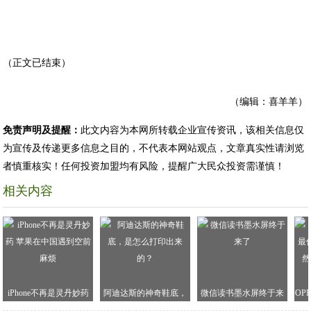
（正文已结束）
（编辑：喜羊羊）
免责声明及提醒：
此文内容为本网所转载企业宣传资讯，该相关信息仅
为宣传及传递更多信息之目的，不代表本网站观点，文章真实性请浏览
者慎重核实！任何投资加盟均有风险，提醒广大民众投资需谨慎！
相关内容
iPhone不再是灵丹妙药
阿迪达斯的神奇鞋底，
微信读书墨水屏终于来
OP
苹果在中国遇到空前麻
是怎么打印出来的？
了
双