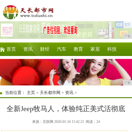
广告
首页
资讯
财经
汽车
教育
家居
科技
企业
游戏
美食
商讯
时尚
微商
广告
当前位置：
主页
>
天长都市网
>
资讯
>
全新Jeep牧马人，体验纯正美式活彻底
来源：互联网 2020-01-16 15:42:21
阅读：24