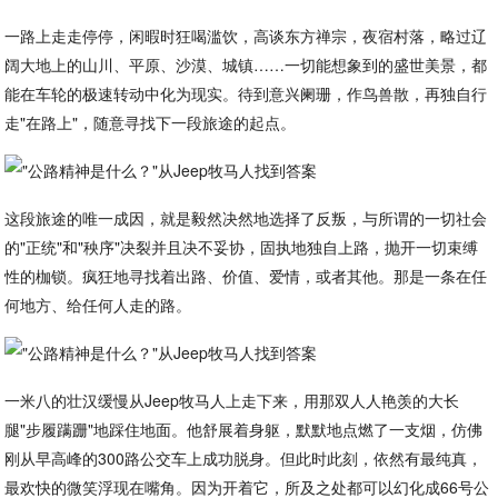
一路上走走停停，闲暇时狂喝滥饮，高谈东方禅宗，夜宿村落，略过辽
阔大地上的山川、平原、沙漠、城镇……一切能想象到的盛世美景，都
能在车轮的极速转动中化为现实。待到意兴阑珊，作鸟兽散，再独自行
走"在路上"，随意寻找下一段旅途的起点。
这段旅途的唯一成因，就是毅然决然地选择了反叛，与所谓的一切社会
的"正统"和"秧序"决裂并且决不妥协，固执地独自上路，抛开一切束缚
性的枷锁。疯狂地寻找着出路、价值、爱情，或者其他。那是一条在任
何地方、给任何人走的路。
一米八的壮汉缓慢从Jeep牧马人上走下来，用那双人人艳羡的大长
腿"步履蹒跚"地踩住地面。他舒展着身躯，默默地点燃了一支烟，仿佛
刚从早高峰的300路公交车上成功脱身。但此时此刻，依然有最纯真，
最欢快的微笑浮现在嘴角。因为开着它，所及之处都可以幻化成66号公