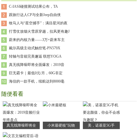
C-IASI碰撞测试结果公布，TA
跟旅行达人CP与全新Jeep自由侠
牧马人与“星空捕手”：满目星河的夜
打雪仗放烟火雪原穿越，拉风更有趣J
蔚来的内核力量——3万+蔚来车主
戴尔高级主动式触控笔-PN579X
转轴与音箱完美邂逅 联想YOGA
真无线降噪即将全面爆发：2019音
巨无霸卡｜最低0元/月，60G非定
海信的一款手机，续航达到8000毫
随便看看
真无线降噪即将全
小米最硬核"玩物
美，诺基亚5G手