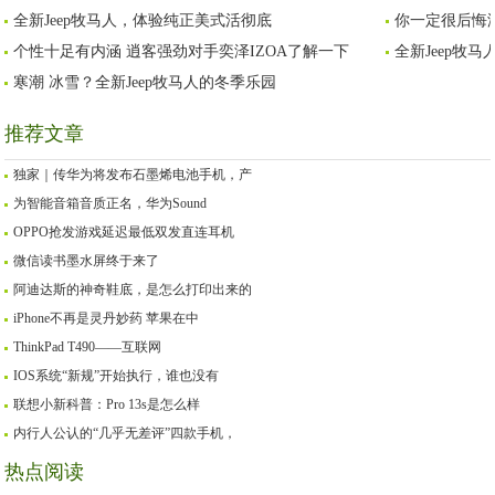
全新Jeep牧马人，体验纯正美式活彻底
你一定很后悔没
烦
个性十足有内涵 逍客强劲对手奕泽IZOA了解一下
全新Jeep牧
寒潮 冰雪？全新Jeep牧马人的冬季乐园
推荐文章
独家｜传华为将发布石墨烯电池手机，产
为智能音箱音质正名，华为Sound
OPPO抢发游戏延迟最低双发直连耳机
微信读书墨水屏终于来了
阿迪达斯的神奇鞋底，是怎么打印出来的
iPhone不再是灵丹妙药 苹果在中
ThinkPad T490——互联网
IOS系统“新规”开始执行，谁也没有
联想小新科普：Pro 13s是怎么样
内行人公认的“几乎无差评”四款手机，
热点阅读