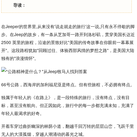
导读：
在Jeeper的世界里,从来没有'说走就走的旅行'这一说,只有永不停歇的脚
步。在Jeep的故乡，有一条从芝加哥一路开到洛杉矶，贯穿美国长达近
2500 英里的旅程，沿途的景致好比"美国的传奇故事在你眼前一幕幕展
开"。这段路程犹如"回顾过往、体验西部风情的梦想之路"，是美国大陆
独有的"浪漫情怀"。
66号公路，西海岸的加利福尼亚是终点。但有些旅程，不必拥有终点。
独属于年轻人的《在路上》，是一段特殊的旅行，没有终点，没有目
标，甚至没有航向。但正因如此，旅行中的每一步都充满未知，充满了
年轻人最渴求的好奇。
开着车穿过曲折幽深的林荫小道，翻越千回万转的层层山峦，飞跃千里
无人的大漠孤烟，穿越人潮涌动的暮光之城。