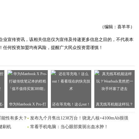
（编辑：喜羊羊）
企业宣传资讯，该相关信息仅为宣传及传递更多信息之目的，不代表本
！任何投资加盟均有风险，提醒广大民众投资需谨慎！
-
华为Matebook X Pro-打
还在等充电！这么out！
真无线耳机能这样玩？​
ws
破传统笔记本的桎梏
看看现在的快充技术
Wearbuds竟然把一块手
可能性有多大？
发布九个月售出1238万台！骁龙八核+4100mAh很强
「值不值得买第389期」
环塞了进去
一键刷机
常看手机电脑：当心眼部黄斑出血水肿！