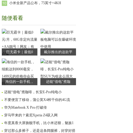
小米全新产品公布，75英寸+4KH
随便看看
巨无霸卡｜最低0
戴尔推出的这款平
海信的一款手机，
还能“借电”煮咖
还能“借电”煮咖啡，长安E-Pro纯电小
不要便宜了移动，蒲公英X4榨干你的4G流
华为Matebook X Pro-打破传
穿马甲来的？索尼Xperia Z4获入网
年度真香大屏旗舰手机，比小米还狠，魅族1
穿过那么多裤子，还是这条阔腿裤，好穿好搭