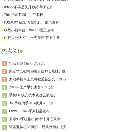
iPhone不再是灵丹妙药 苹果在中
ThinkPad T490——互联网
IOS系统“新规”开始执行，谁也没有
联想小新科普：Pro 13s是怎么样
内行人公认的“几乎无差评”四款手机，
热点阅读
斩获 IHS Markit 汽车忠
跟谁学安徽总部项目落户合肥经开区
游戏手机马上又将被重新定义！ROG
2019年国产手机出货3.89亿部
手机QC快充技术就这么被毁了
360手机助手2014优秀APP评
OPPO Reno3系列新品发布
安卓9.0系统推出倒计时 开心果冰
诺基亚神机N9回归！经典外形加上安