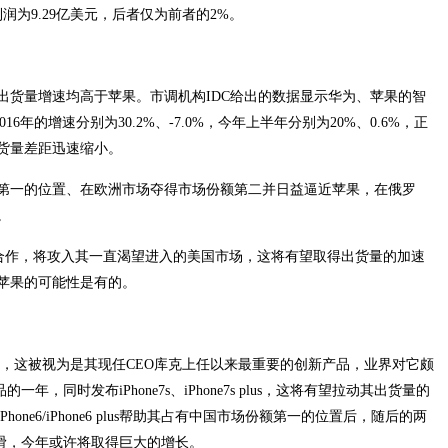
润为9.29亿美元，后者仅为前者的2%。
机的出货量增速均高于苹果。市调机构IDC给出的数据显示华为、苹果的智
016年的增速分别为30.2%、-7.0%，今年上半年分别为20%、0.6%，正
货量差距迅速缩小。
第一的位置、在欧洲市场夺得市场份额第二并日益逼近苹果，在俄罗
。
成合作，将攻入其一直渴望进入的美国市场，这将有望取得出货量的加速
苹果的可能性是有的。
e8，这被视为是其现任CEO库克上任以来最重要的创新产品，业界对它颇
一年，同时发布iPhone7s、iPhone7s plus，这将有望拉动其出货量的
one6/iPhone6 plus帮助其占有中国市场份额第一的位置后，随后的两
下滑，今年或许将取得巨大的增长。