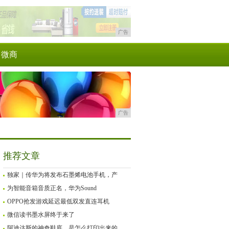
广告
微商
广告
推荐文章
独家｜传华为将发布石墨烯电池手机，产
为智能音箱音质正名，华为Sound
OPPO抢发游戏延迟最低双发直连耳机
微信读书墨水屏终于来了
阿迪达斯的神奇鞋底，是怎么打印出来的