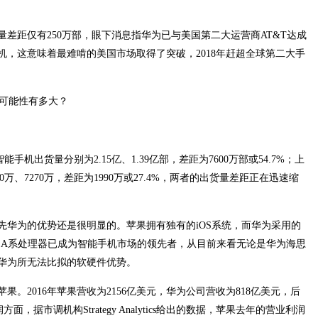
差距仅有250万部，眼下消息指华为已与美国第二大运营商AT&T达成
，这意味着最难啃的美国市场取得了突破，2018年赶超全球第二大手
能手机出货量分别为2.15亿、1.39亿部，差距为7600万部或54.7%；上
0万、7270万，差距为1990万或27.4%，两者的出货量差距正在迅速缩
先华为的优势还是很明显的。苹果拥有独有的iOS系统，而华为采用的
开发的A系处理器已成为智能手机市场的领先者，从目前来看无论是华为海思
华为所无法比拟的软硬件优势。
。2016年苹果营收为2156亿美元，华为公司营收为818亿美元，后
，据市调机构Strategy Analytics给出的数据，苹果去年的营业利润