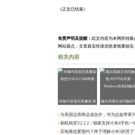
（正文已结束）
免责声明及提醒：
此文内容为本网所转载
网站观点，文章真实性请浏览者慎重核实
相关内容
转轴与音箱完美邂逅 联
戴尔高级主动式触控笔
想YOGA C940评测
PN579X评测：Windo
与美国运营商达成合作，华为赶超苹果
也有好触控
刷机精灵V2.2.2：独家支持小米4手机
买电视也要预约？终于理解小米5的苦了