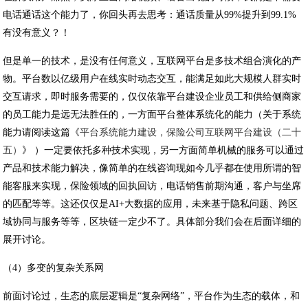
电话通话这个能力了，你回头再去思考：通话质量从99%提升到99.1%
有没有意义？！
但是单一的技术，是没有任何意义，互联网平台是多技术组合演化的产
物。平台数以亿级用户在线实时动态交互，能满足如此大规模人群实时
交互请求，即时服务需要的，仅仅依靠平台建设企业员工和供给侧商家
的员工能力是远无法胜任的，一方面平台整体系统化的能力（关于系统
能力请阅读这篇《
平台系统能力建设，保险公司互联网平台建设（二十
五）
》 ）一定要依托多种技术实现，另一方面简单机械的服务可以通过
产品和技术能力解决，像简单的在线咨询现如今几乎都在使用所谓的智
能客服来实现，保险领域的回执回访，电话销售前期沟通，客户与坐席
的匹配等等。这还仅仅是AI+大数据的应用，未来基于隐私问题、跨区
域协同与服务等等，区块链一定少不了。具体部分我们会在后面详细的
展开讨论。
（4）多变的复杂关系网
前面讨论过，生态的底层逻辑是“复杂网络”，平台作为生态的载体，和