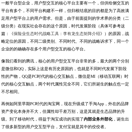
一般平台型企业，用户型交互的核心平台主要有一个，但供给侧交互的
平台有多个，不同平台构建不一样，但归根结底的目的都是为了高效满
足用户型平台上的用户需求。但是，由于前面提到的学术界的分类（二
级分类）在现实社会存在的这个原因，时代发展阶段（具体可参考这
篇：《
保险业生态时代战略工具：李有龙生态矩阵介绍
》）的原因，战
略定位的原因，不同二级类别、不同时代、不同的战略诉求下，同一个
企业的的确确存在多个用户型交互的核心平台。
像我们看到的腾讯，核心的用户型交互平台非常的多，最大的两个分别
是微信和QQ，实际上这是有历史原因的，也就是不同时代发展下阶段
性的产物，QQ是PC时代的核心交互触点，微信是MI（移动互联网）时
代的核心交互触点，两个时代属性完全不同，它们所诞生的触点也一定
不尽相同。
再例如阿里早期PC时代的淘宝网，现在升级成了手淘App，外在的品牌
资产变化本身并不大，但属性却千差万别，这是其就是生态品牌的升
级。到了移动时代，得益于淘宝成功的实现了
内部业务外部化
，诞生出
了很多新型的用户交互型平台，支付宝就是其中的佼佼者。