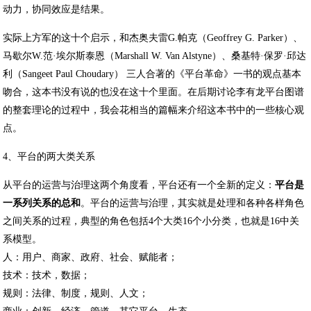
动力，协同效应是结果。
实际上方军的这十个启示，和杰奥夫雷G.帕克（Geoffrey G. Parker）、
马歇尔W.范·埃尔斯泰恩（Marshall W. Van Alstyne）、桑基特·保罗·邱达
利（Sangeet Paul Choudary） 三人合著的《平台革命》一书的观点基本
吻合，这本书没有说的也没在这十个里面。在后期讨论李有龙平台图谱
的整套理论的过程中，我会花相当的篇幅来介绍这本书中的一些核心观
点。
4、平台的两大类关系
从平台的运营与治理这两个角度看，平台还有一个全新的定义：
平台是
一系列关系的总和
。平台的运营与治理，其实就是处理和各种各样角色
之间关系的过程，典型的角色包括4个大类16个小分类，也就是16中关
系模型。
人：用户、商家、政府、社会、赋能者；
技术：技术，数据；
规则：法律、制度，规则、人文；