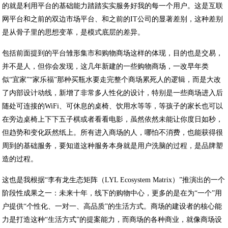
的就是利用平台的基础能力踏踏实实服务好我的每一个用户。这是互联
网平台和之前的双边市场平台、和之前的IT公司的显著差别，这种差别
是从骨子里的思想变革，是模式底层的差异。
包括前面提到的平台雏形集市和购物商场这样的体现，目的也是交易，
并不是人，但你会发现，这几年新建的一些购物商场，一改早年类
似“宜家”“家乐福”那种买瓶水要走完整个商场累死人的逻辑，而是大改
了内部设计动线，新增了非常多人性化的设计，特别是一些商场进入后
随处可连接的WiFi、可休息的桌椅、饮用水等等，等孩子的家长也可以
在旁边桌椅上下下五子棋或者看看电影，虽然依然未能让你度日如秒，
但趋势和变化跃然纸上。所有进入商场的人，哪怕不消费，也能获得很
周到的基础服务，要知道这种服务本身就是用户洗脑的过程，是品牌塑
造的过程。
这也是我根据“李有龙生态矩阵（LYL Ecosystem Matrix）”推演出的一个
阶段性成果之一：未来十年，线下的购物中心，更多的是在为“一个”用
户提供“个性化、一对一、高品质”的生活方式。商场的建设者的核心能
力是打造这种“生活方式”的提案能力，而商场的各种商业，就像商场设