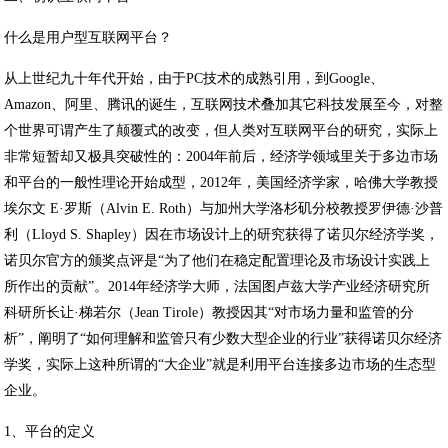
什么是用户型互联网平台？
从上世纪九十年代开始，由于PC技术的成熟引用，到Google、
Amazon、阿里、腾讯的诞生，互联网技术叠加其它科技发展至今，对整
个世界可谓产生了颠覆式的改变，但人类对互联网平台的研究，实际上
非常短暂却又极具突破性的：2004年前后，经济学领域里关于多边市场
和平台的一般性理论开始成型，2012年，美国经济学家，哈佛大学教授
埃尔文 E·罗斯（Alvin E. Roth）与加州大学洛杉矶分校教授罗伊德·沙普
利（Lloyd S. Shapley）因在市场设计上的研究获得了诺贝尔经济学奖，
诺贝尔官方的颁奖点评是“为了他们在稳定配置理论及市场设计实践上
所作出的贡献”。2014年经济学大师，法国图卢兹大学产业经济研究所
科研所长让·梯若尔（Jean Tirole）教授因其“对市场力量和监管的分
析”，阐明了“如何理解和监管只有少数大型企业的行业”获得诺贝尔经济
学奖，实际上这种所谓的“大企业”就是利用平台连接多边市场的生态型
企业。
1、平台的定义