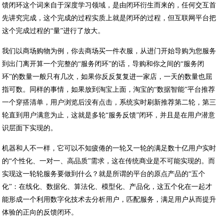
馈闭环这个词来自于深度学习领域，是由闭环衍生而来的，任何交互首
先讲究完成，这个完成的过程实质上就是闭环的过程，但互联网平台把
这个完成过程的“量”进行了放大。
我们以商场购物为例，你去商场买一件衣服，从进门开始导购为您服务
到出门离开算一个完整的“服务闭环”的话，导购和你之间的“服务闭
环”的数量一般只有几次，如果你反反复复进一家店，一天的数量也屈
指可数。同样的事情，如果放到淘宝上面，淘宝的“数据智能”平台推荐
一个穿搭清单，用户浏览后没有点击，系统实时刷新推荐第二轮，第三
轮直到用户满意为止，这就是多轮“服务反馈”闭环，并且是在用户潜意
识层面下实现的。
机器和人不一样，它可以不知疲倦的一轮又一轮的满足数十亿用户实时
的“个性化、一对一、高品质”需求，这在传统商业是不可能实现的。而
实现这一轮轮服务要做到什么？就是所谓的平台的原点产品的“五个
化”：在线化、数据化、算法化、模型化、产品化，这五个化在一起才
能形成一个利用数字化技术去分析用户，匹配服务，满足用户从而提升
体验的正向的反馈闭环。