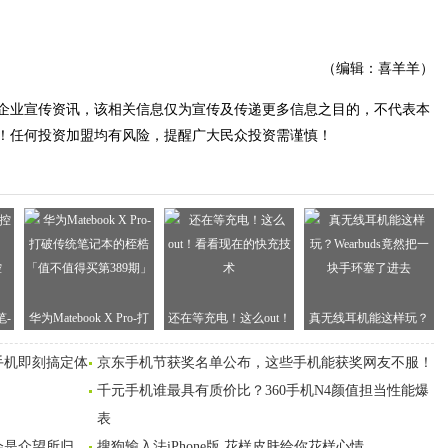
（编辑：喜羊羊）
企业宣传资讯，该相关信息仅为宣传及传递更多信息之目的，不代表本
！任何投资加盟均有风险，提醒广大民众投资需谨慎！
-
华为Matebook X Pro-打
还在等充电！这么out！
真无线耳机能这样玩？​
ws
破传统笔记本的桎梏
看看现在的快充技术
Wearbuds竟然把一块手
手机即刻搞定体
京东手机节获奖名单公布，这些手机能获奖网友不服！
「值不值得买第389期」
环塞了进去
千元手机谁最具有质价比？360手机N4颜值担当性能爆
表
会是众望所归
搜狗输入法iPhone版 花样皮肤给你花样心情