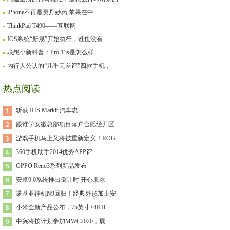
iPhone不再是灵丹妙药 苹果在中
ThinkPad T490——互联网
IOS系统“新规”开始执行，谁也没有
联想小新科普：Pro 13s是怎么样
内行人公认的“几乎无差评”四款手机，
热点阅读
斩获 IHS Markit 汽车忠
跟谁学安徽总部项目落户合肥经开区
游戏手机马上又将被重新定义！ROG
360手机助手2014优秀APP评
OPPO Reno3系列新品发布
安卓9.0系统推出倒计时 开心果冰
诺基亚神机N9回归！经典外形加上安
小米全新产品公布，75英寸+4KH
中兴将按计划参加MWC2020，展