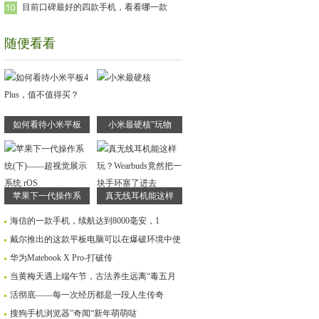
目前口碑最好的四款手机，看看哪一款
随便看看
如何看待小米平板
小米最硬核"玩物
苹果下一代操作系
真无线耳机能这样
海信的一款手机，续航达到8000毫安，1
戴尔推出的这款平板电脑可以在爆破环境中使
华为Matebook X Pro-打破传
当黄梅天遇上端午节，古法养生远离“毒五月
活彻底——每一次经历都是一段人生传奇
搜狗手机浏览器”奇闻“新年萌萌哒