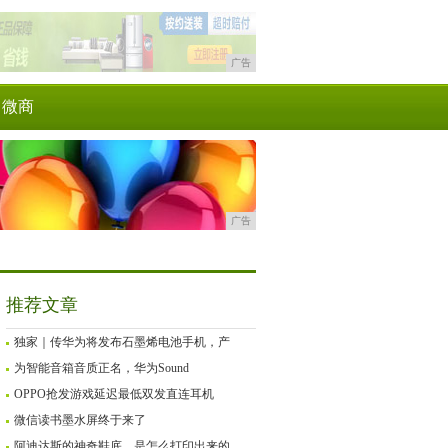
广告
微商
广告
推荐文章
独家｜传华为将发布石墨烯电池手机，产
为智能音箱音质正名，华为Sound
OPPO抢发游戏延迟最低双发直连耳机
微信读书墨水屏终于来了
阿迪达斯的神奇鞋底，是怎么打印出来的