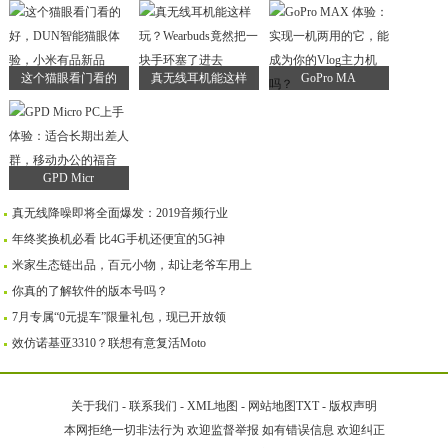
这个猫眼看门看的
真无线耳机能这样
GoPro MA
GPD Micr
真无线降噪即将全面爆发：2019音频行业
年终奖换机必看 比4G手机还便宜的5G神
米家生态链出品，百元小物，却让老爷车用上
你真的了解软件的版本号吗？
7月专属“0元提车”限量礼包，现已开放领
效仿诺基亚3310？联想有意复活Moto
关于我们
-
联系我们
-
XML地图
-
网站地图
TXT
-
版权声明
本网拒绝一切非法行为 欢迎监督举报 如有错误信息 欢迎纠正