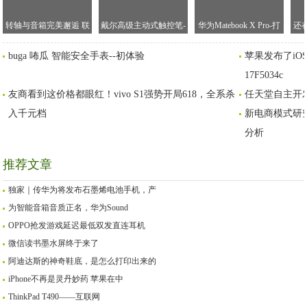
转轴与音箱完美邂逅 联
戴尔高级主动式触控笔-
华为Matebook X Pro-打
还
想YOGA C940评测
PN579X评测：Windows
破传统笔记本的桎梏
看
buga 咘瓜 智能安全手表--初体验
苹果发布了iOS
也有好触控
「值不值得买第389期」
17F5034c
友商看到这价格都眼红！vivo S1强势开局618，全系杀
任天堂自主开
入千元档
新电商模式研
分析
推荐文章
独家｜传华为将发布石墨烯电池手机，产
为智能音箱音质正名，华为Sound
OPPO抢发游戏延迟最低双发直连耳机
微信读书墨水屏终于来了
阿迪达斯的神奇鞋底，是怎么打印出来的
iPhone不再是灵丹妙药 苹果在中
ThinkPad T490——互联网