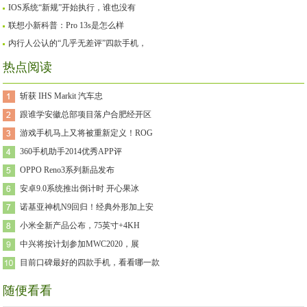
IOS系统“新规”开始执行，谁也没有
联想小新科普：Pro 13s是怎么样
内行人公认的“几乎无差评”四款手机，
热点阅读
斩获 IHS Markit 汽车忠
跟谁学安徽总部项目落户合肥经开区
游戏手机马上又将被重新定义！ROG
360手机助手2014优秀APP评
OPPO Reno3系列新品发布
安卓9.0系统推出倒计时 开心果冰
诺基亚神机N9回归！经典外形加上安
小米全新产品公布，75英寸+4KH
中兴将按计划参加MWC2020，展
目前口碑最好的四款手机，看看哪一款
随便看看