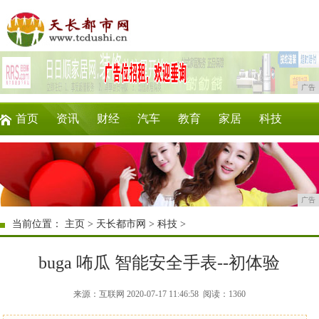
广告
首页
资讯
财经
汽车
教育
家居
科技
企业
游戏
美食
商讯
时尚
微商
广告
当前位置：
主页
>
天长都市网
>
科技
>
buga 咘瓜 智能安全手表--初体验
来源：互联网 2020-07-17 11:46:58
阅读：1360