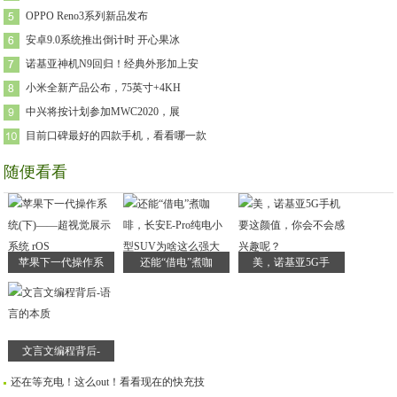
OPPO Reno3系列新品发布
安卓9.0系统推出倒计时 开心果冰
诺基亚神机N9回归！经典外形加上安
小米全新产品公布，75英寸+4KH
中兴将按计划参加MWC2020，展
目前口碑最好的四款手机，看看哪一款
随便看看
苹果下一代操作系
还能“借电”煮咖
美，诺基亚5G手
文言文编程背后-
还在等充电！这么out！看看现在的快充技