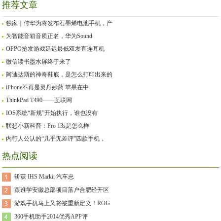
推荐文章
独家｜传华为将发布石墨烯电池手机，产
为智能音箱音质正名，华为Sound
OPPO抢发游戏延迟最低双发直连耳机
微信读书墨水屏终于来了
阿迪达斯的神奇鞋底，是怎么打印出来的
iPhone不再是灵丹妙药 苹果在中
ThinkPad T490——互联网
IOS系统“新规”开始执行，谁也没有
联想小新科普：Pro 13s是怎么样
内行人公认的“几乎无差评”四款手机，
热点阅读
斩获 IHS Markit 汽车忠
跟谁学安徽总部项目落户合肥经开区
游戏手机马上又将被重新定义！ROG
360手机助手2014优秀APP评