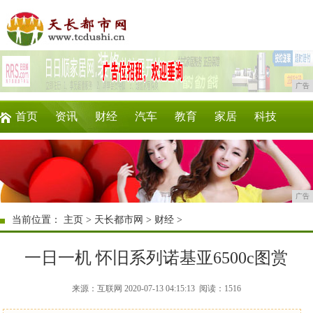
广告
首页
资讯
财经
汽车
教育
家居
科技
企业
游戏
美食
商讯
时尚
微商
广告
当前位置：
主页
>
天长都市网
>
财经
>
一日一机 怀旧系列诺基亚6500c图赏
来源：互联网 2020-07-13 04:15:13
阅读：1516