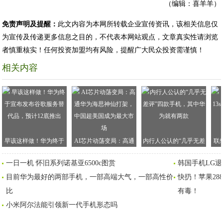
（编辑：喜羊羊）
免责声明及提醒：
此文内容为本网所转载企业宣传资讯，该相关信息仅
为宣传及传递更多信息之目的，不代表本网站观点，文章真实性请浏览
者慎重核实！任何投资加盟均有风险，提醒广大民众投资需谨慎！
相关内容
早该这样做！华为终于
AI芯片动荡变局：高通
内行人公认的“几乎无差
联想
宣布发布谷歌服务替代
华为海思神仙打架，中
评”四款手机，其中华为
是
一日一机 怀旧系列诺基亚6500c图赏
韩国手机LG
品，预计12底推出
国超美国成为最大市场
就有两款
目前华为最好的两部手机，一部高端大气，一部高性价
快扔！苹果28
比
有毒！
小米阿尔法能引领新一代手机形态吗