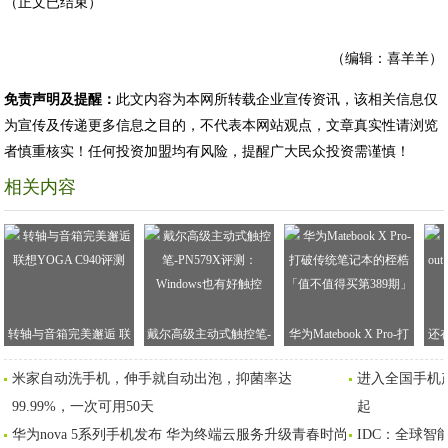
（正文已结束）
（编辑：喜羊羊）
免责声明及提醒：
此文内容为本网所转载企业宣传资讯，该相关信息仅
为宣传及传递更多信息之目的，不代表本网站观点，文章真实性请浏览
者慎重核实！任何投资加盟均有风险，提醒广大民众投资需谨慎！
相关内容
转轴与音箱完美邂逅 联
戴尔高级主动式触控笔-
华为Matebook X Pro-打
还
想YOGA C940评测
PN579X评测：Windows
破传统笔记本的桎梏
看
米家自动洗手机，伸手就自动出泡，抑菌率达
进入全国手机
也有好触控
「值不值得买第389期」
99.99%，一次可用50天
起
华为nova 5系列手机发布 华为终端云服务升级青春时尚
IDC：全球