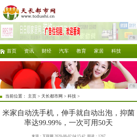
广告
首页
资讯
财经
汽车
教育
家居
科技
企业
游戏
美食
商讯
时尚
微商
广告
当前位置：
主页
>
天长都市网
>
科技
>
米家自动洗手机，伸手就自动出泡，抑菌
率达99.99%，一次可用50天
来源：互联网 2020-08-02 04:15:42
阅读：1267