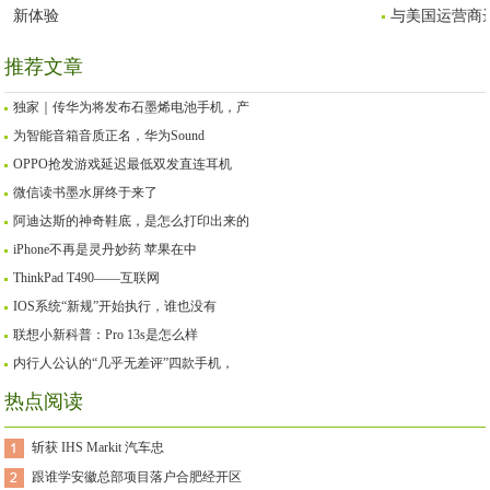
新体验
与美国运营商
推荐文章
独家｜传华为将发布石墨烯电池手机，产
为智能音箱音质正名，华为Sound
OPPO抢发游戏延迟最低双发直连耳机
微信读书墨水屏终于来了
阿迪达斯的神奇鞋底，是怎么打印出来的
iPhone不再是灵丹妙药 苹果在中
ThinkPad T490——互联网
IOS系统“新规”开始执行，谁也没有
联想小新科普：Pro 13s是怎么样
内行人公认的“几乎无差评”四款手机，
热点阅读
斩获 IHS Markit 汽车忠
跟谁学安徽总部项目落户合肥经开区