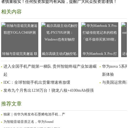
者慎重核实！任何投资加盟均有风险，提醒广大民众投资需谨慎！
相关内容
转轴与音箱完美邂逅 联
戴尔高级主动式触控笔-
华为Matebook X Pro-打
还
想YOGA C940评测
PN579X评测：Windows
破传统笔记本的桎梏
看
进入全国手机产能第一梯队 贵州智能终端产业加速崛
华为nova 
也有好触控
「值不值得买第389期」
起
新体验
IDC：全球智能手机出货量增速将放缓
与美国运营商
发布九个月售出1238万台！骁龙八核+4100mAh很强
推荐文章
独家｜传华为将发布石墨烯电池手机，产
为智能音箱音质正名，华为Sound