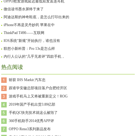
OPPO抢发游戏延迟最低双发直连耳机
微信读书墨水屏终于来了
阿迪达斯的神奇鞋底，是怎么打印出来的
iPhone不再是灵丹妙药 苹果在中
ThinkPad T490——互联网
IOS系统“新规”开始执行，谁也没有
联想小新科普：Pro 13s是怎么样
内行人公认的“几乎无差评”四款手机，
热点阅读
斩获 IHS Markit 汽车忠
跟谁学安徽总部项目落户合肥经开区
游戏手机马上又将被重新定义！ROG
2019年国产手机出货3.89亿部
手机QC快充技术就这么被毁了
360手机助手2014优秀APP评
OPPO Reno3系列新品发布