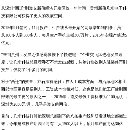
从深圳“西迁”到遵义新蒲经济开发区仅一年时间，贵州新蒲几米电子科
技有限公司获得了更大的发展空间。
2015年9月签约，11月投产，生产线从最开始的两条增加到四条，员工
从100多人到300多人，每月生产手机主板300万片，2016年实现产值达5
亿元。
“来到贵州，发展之快感觉像按下了快进键！”企业突飞猛进地发展速
度，让几米科技总经理乔石不禁发出感慨，从签订协议到入驻装修再到
投产，仅花了2个多月的时间。
对于“西迁”的效果，乔石深有感触：在人工成本方面，与沿海地区相比
西部地区更容易招到人，工资成本也相对低。这也是他们把工厂建到西
部来的最主要的原因之一——2015年，遵义最低工资标准为1100元/月，
深圳为2030元/月，几乎是遵义的两倍。
目前，几米科技打算把深圳总部剩下的八条生产线和研发基地全部搬过
来，今年建成投产后园区将有工人1500人以上，预计年产值将达30亿