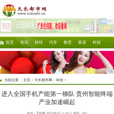
广告
首页
资讯
财经
汽车
教育
家居
科技
企业
游戏
美食
商讯
时尚
微商
广告
当前位置：
主页
>
天长都市网
>
科技
>
进入全国手机产能第一梯队 贵州智能终端
产业加速崛起
来源：互联网 2020-08-01 11:34:22
阅读：942