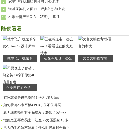
安卓9.0系统推出倒计时 开心果冰
诺基亚神机N9回归！经典外形加上安
小米全新产品公布，75英寸+4KH
随便看看
效率飞升 机械革
还在等充电！这么
文言文编程背后-
不要便宜了移动，
在家就像走进电影院！华为VR Glass
如何看待小米平板4 Plus，值不值得买
真无线降噪即将全面爆发：2019音频行业
性能之王再次易主，红魔5G力压黑鲨3，安
男人的手机能不能看？什么时候看最合适？