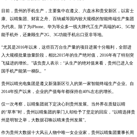
目前，贵州的手机生产，主要集中在遵义、六盘水和贵安新区，以富士
康、以晴集团、财富之舟、百纳威等国内较大规模的智能终端生产集团
为代表。除了为iPhone、华为等众多一线大牌代工生产高端的4G、5G智
能手机外，还兼顾生产2G、3G功能手机出口亚非等地。
“尤其是2016年以来，这些百万台生产量的项目进展十分顺利，全部进
入大规模批量放量阶段，相比2015年的生产绝对值，2016年有了特别突
飞猛进的增长。”该负责人表示：“从生产的绝对值来看，贵州已进入全
国手机产能第一梯队。”
贵州以晴光电集团是遵义新蒲新区引入的第一家智能终端生产企业。自
2014年投产以来，企业的产值每年都保持在40%左右的增长。
仅一次考察，以晴集团就下定决心到贵州发展。当外界在质疑以晴
的“草率”时，贵州以晴集团的掌门人却给予了坚定的回应，“以晴选择贵
州是明智之举，大数据召唤以晴来贵州发展”。
作为贵州大数据十大风云人物中唯一女企业家，贵州以晴集团董事长周