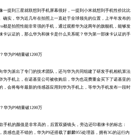
像一提到三星就联想到手机屏幕很好，一提到小米就想到手机性价比比
。确实，华为近几年在拍照上一直处于全球领先的位置，上半年发布的
e30 Pro都是拍照性能非常强的手机，通过观察华为这两年的旗舰机，能够发
徕卡认证的，那么华为和徕卡是什么关系呢？华为第一部徕卡认证的手
向华为派出了专门的技术团队，还与华为共同组建了研发手机相机算法
华为手机上，在诺基亚公司被收购后，华为也花费重金买下了诺基亚的
的，会将每年最新的传感器应用到华为手机上，等华为手机发布一段时
这款手机的颜值是非常高的，后置双摄镜头，旁边还印着徕卡的标志：
，质感也是不错的，华为P9还搭载了麒麟955处理器，拥有3G的运行内