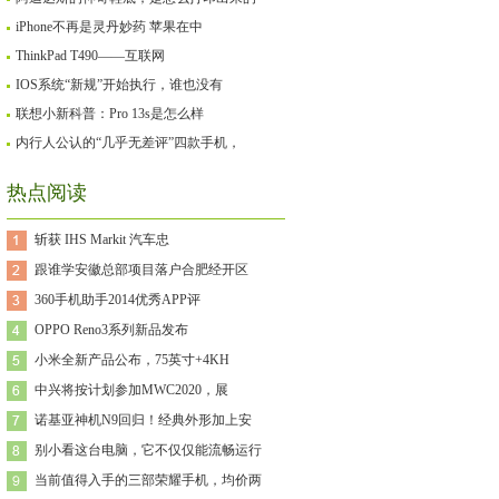
iPhone不再是灵丹妙药 苹果在中
ThinkPad T490——互联网
IOS系统“新规”开始执行，谁也没有
联想小新科普：Pro 13s是怎么样
内行人公认的“几乎无差评”四款手机，
热点阅读
斩获 IHS Markit 汽车忠
跟谁学安徽总部项目落户合肥经开区
360手机助手2014优秀APP评
OPPO Reno3系列新品发布
小米全新产品公布，75英寸+4KH
中兴将按计划参加MWC2020，展
诺基亚神机N9回归！经典外形加上安
别小看这台电脑，它不仅仅能流畅运行
当前值得入手的三部荣耀手机，均价两