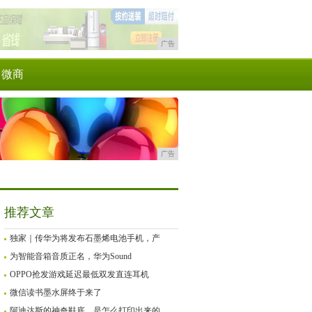
广告
微商
广告
推荐文章
独家｜传华为将发布石墨烯电池手机，产
为智能音箱音质正名，华为Sound
OPPO抢发游戏延迟最低双发直连耳机
微信读书墨水屏终于来了
阿迪达斯的神奇鞋底，是怎么打印出来的