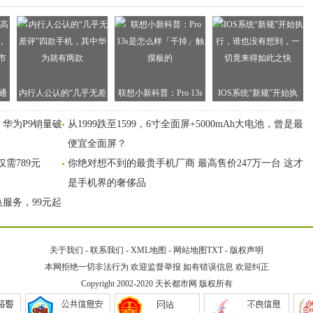
通
内行人公认的“几乎无差
联想小新科普：Pro 13s
IOS系统“新规”开始执
中
评”四款手机，其中华为
是怎么样「干掉」触摸
行，谁也没有想到，一
华为P9销量破
从1999跌至1599，6寸全面屏+5000mAh大电池，曾是最
场
就有两款
板的
切竟来得如此之快
便宜全面屏？
仅需789元
你绝对想不到的最贵手机厂商 最高售价247万一台 这才
是手机界的奢侈品
服务，99元起
关于我们
-
联系我们
-
XML地图
-
网站地图
TXT
-
版权声明
本网拒绝一切非法行为 欢迎监督举报 如有错误信息 欢迎纠正
Copyright 2002-2020
天长都市网
版权所有