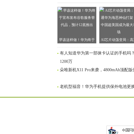
早该这样做！华为终于
AI芯片动荡变局：高
宣布发布谷歌服务替代
华为海思神仙打架，
有人知道华为第一部徕卡认证的手机吗？
品，预计12底推出
国超美国成为最大市
1200万
朵唯新机X11 Pro来袭，4800mAh顶配版
老机型福音！华为手机提供保外电池更换